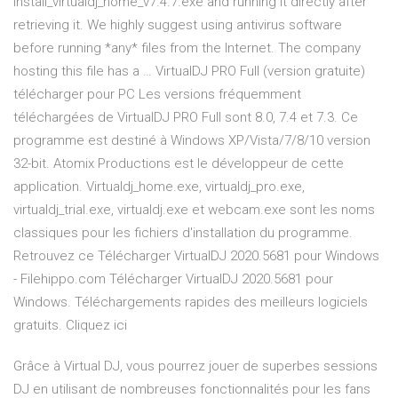
install_virtualdj_home_v7.4.7.exe and running it directly after
retrieving it. We highly suggest using antivirus software
before running *any* files from the Internet. The company
hosting this file has a … VirtualDJ PRO Full (version gratuite)
télécharger pour PC Les versions fréquemment
téléchargées de VirtualDJ PRO Full sont 8.0, 7.4 et 7.3. Ce
programme est destiné à Windows XP/Vista/7/8/10 version
32-bit. Atomix Productions est le développeur de cette
application. Virtualdj_home.exe, virtualdj_pro.exe,
virtualdj_trial.exe, virtualdj.exe et webcam.exe sont les noms
classiques pour les fichiers d'installation du programme.
Retrouvez ce Télécharger VirtualDJ 2020.5681 pour Windows
- Filehippo.com Télécharger VirtualDJ 2020.5681 pour
Windows. Téléchargements rapides des meilleurs logiciels
gratuits. Cliquez ici
Grâce à Virtual DJ, vous pourrez jouer de superbes sessions
DJ en utilisant de nombreuses fonctionnalités pour les fans