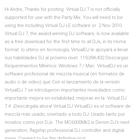
Hi Andre, Thanks for posting. Virtual DJ 7 is not officially
supported for use with the Party Mix. You will need to be
using the including Virtual DJ LE software or 2 Nov 2010
Virtual DJ 7, the award-winning DJ software, is now available
as a free download for the first time to all DJs, in its Home
format. lo último en tecnología, VirtualDJ le apoyará a llevar
sus habilidades DJ al próximo nivel. 119,094,402 Descargas
Requerimientos Mínimos: Windows 7 / Mac VirtualDJ es un
software profesional de mezcla musical (en formatos de
audio o de video) que Con el lanzamiento de la versión
VirtualDJ 7 se introdujeron importantes novedades como:
importante mejora en estabilidad, mejoras en la Virtual DJ
7.4. ¡Descárgala ahora! Virtual DJ VirtualDJ es el software de
mezcla más usado, orientado a todo DJ: Usado tanto por
novatos como por DJs The MC6000Mk2 is Denon DJ's next
generation, flagship professional DJ controller and digital
mixer. Created to be the definitive tool