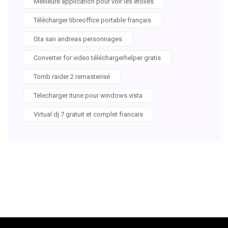
Meilleure application pour voir les etoiles
Télécharger libreoffice portable français
Gta san andreas personnages
Converter for video téléchargerhelper gratis
Tomb raider 2 remasterisé
Telecharger itune pour windows vista
Virtual dj 7 gratuit et complet francais