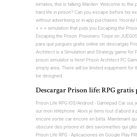
inmates, this is talking Warden. Welcome to the 
hard life in prison? Can you escape before his e
without advertising or in-app purchases. Hooray!
+ + + simulation that puts you Escaping the Pris
Escaping the Prison: Prisionero Torpe en JUEG
para que juegues gratis online sin descargas Pr
Architect is a Simulation and Strategy game for P
prison simulator is here! Prison Architect PC Gam
empty area. There will be limited equipment for t
be designed.
Descargar Prison life: RPG gratis
Prison Life RPG IOS/Android - Gamepad Car oui, j
sur mon téléphone. Alors je tiens tout d’abord à p
encore sortie car encore en béta. Maintenant qu
obscure des prisons et des savonnettes qui glis
Prison Life RPG - Aplicaciones en Google Play P