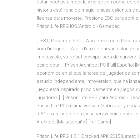
están hechos a medida y no se ven como de cos
historia está llena de magia, chicas calientes y 
flechas para moverte. Presione ESC para abrir el
Prison Life RPG IOS/Android - Gamepad
[TEST] Prison life RPG - WordPress.com Prison 
nom l’indique, il s’agit d’un rpg qui vous plong
impitoyable, votre but principal sera de survivre. 
peine pour … Prison Architect PC [Full] Español [
económica en el que la tarea del jugador es admin
estudio independiente, Introversion, que ha lanz
juego está inspirado principalmente en juegos
jugadores […] Prison Life RPG para Android - Desc
Prison Life RPG última versión: Sobrevivir y escap
RPG es un juego de rol y supervivencia donde lo 
Architect [Multi/Español] [Full-Game]
Prison Life RPG 1.3.1 Cracked APK 2015 [Latest]