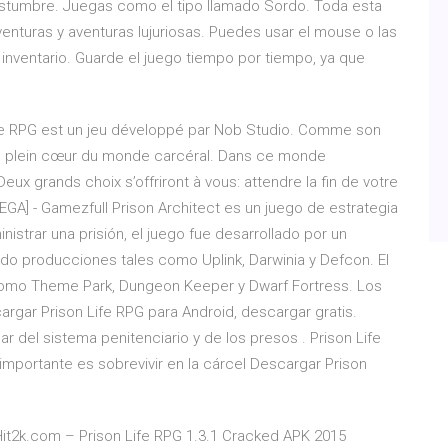
tumbre. Juegas como el tipo llamado Sordo. Toda esta
aventuras y aventuras lujuriosas. Puedes usar el mouse o las
 inventario. Guarde el juego tiempo por tiempo, ya que
life RPG est un jeu développé par Nob Studio. Comme son
e au plein cœur du monde carcéral. Dans ce monde
Deux grands choix s’offriront à vous: attendre la fin de votre
MEGA] - Gamezfull Prison Architect es un juego de estrategia
istrar una prisión, el juego fue desarrollado por un
ado producciones tales como Uplink, Darwinia y Defcon. El
 como Theme Park, Dungeon Keeper y Dwarf Fortress. Los
argar Prison Life RPG para Android, descargar gratis.
ar del sistema penitenciario y de los presos . Prison Life
importante es sobrevivir en la cárcel Descargar Prison
 Hit2k.com – Prison Life RPG 1.3.1 Cracked APK 2015