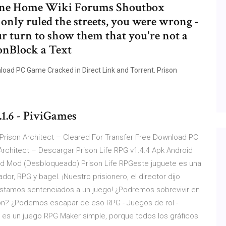
nline Home Wiki Forums Shoutbox
 only ruled the streets, you were wrong -
 your turn to show them that you're not a
sonBlock a Text
load PC Game Cracked in Direct Link and Torrent. Prison
6 - PiviGames
 Prison Architect – Cleared For Transfer Free Download PC
Architect – Descargar Prison Life RPG v1.4.4 Apk Android
id Mod (Desbloqueado) Prison Life RPGeste juguete es una
or, RPG y bagel. ¡Nuestro prisionero, el director dijo
 estamos sentenciados a un juego! ¿Podremos sobrevivir en
isión? ¿Podemos escapar de eso RPG - Juegos de rol -
o es un juego RPG Maker simple, porque todos los gráficos