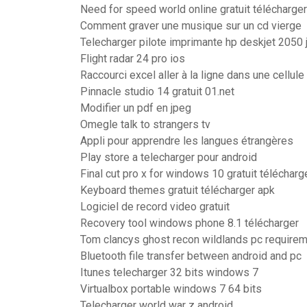
Need for speed world online gratuit télécharger
Comment graver une musique sur un cd vierge
Telecharger pilote imprimante hp deskjet 2050 j
Flight radar 24 pro ios
Raccourci excel aller à la ligne dans une cellule
Pinnacle studio 14 gratuit 01.net
Modifier un pdf en jpeg
Omegle talk to strangers tv
Appli pour apprendre les langues étrangères
Play store a telecharger pour android
Final cut pro x for windows 10 gratuit téléchar
Keyboard themes gratuit télécharger apk
Logiciel de record video gratuit
Recovery tool windows phone 8.1 télécharger
Tom clancys ghost recon wildlands pc require
Bluetooth file transfer between android and pc
Itunes telecharger 32 bits windows 7
Virtualbox portable windows 7 64 bits
Telecharger world war z android