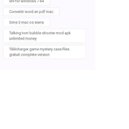
Ie9 for windows 7 64
Convertir word en pdf mac
Sims 3 mac os sierra
Talking tom bubble shooter mod apk
unlimited money
Télécharger game mystery case files
gratuit complete version