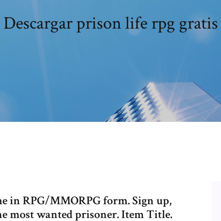
Descargar prison life rpg gratis
ame in RPG/MMORPG form. Sign up,
e most wanted prisoner. Item Title.