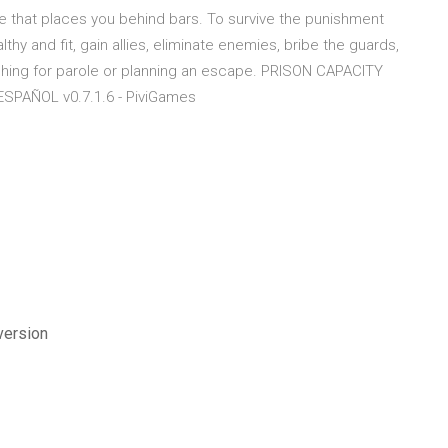
 that places you behind bars. To survive the punishment
lthy and fit, gain allies, eliminate enemies, bribe the guards,
ushing for parole or planning an escape. PRISON CAPACITY
ESPAÑOL v0.7.1.6 - PiviGames
version