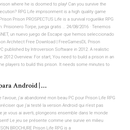
prison where he is doomed to play! Can you survive the
xecution? RPG Life imprisonment is a high quality game
 Prison Prison PROSPECTUS Life is a survival roguelike RPG
on: Prisionero Torpe, juega gratis … 24/08/2016 · Tenemos
OSNET, un nuevo juego de Escape que hemos seleccionado
ison Architect Free Download | FreeGamesDL Prison
C published by Introversion Software in 2012. A realistic
e 2012 Overview: For start, You need to build a prison in an
he players to build this prison. It needs some minutes to
 para Android | …
e l’avoue, j’ai abandonné mon beau PC pour Prison Life RPG
réciser que j’ai testé la version Android qui n’est pas
e je vous ai averti, plongeons ensemble dans le monde
sent! Le jeu se présente comme une survie en milieu
RISON BROCHURE Prison Life RPG is a