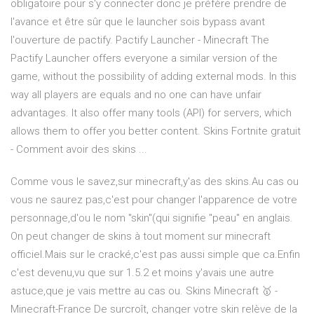
obligatoire pour s'y connecter donc je préfère prendre de
l'avance et être sûr que le launcher sois bypass avant
l'ouverture de pactify. Pactify Launcher - Minecraft The
Pactify Launcher offers everyone a similar version of the
game, without the possibility of adding external mods. In this
way all players are equals and no one can have unfair
advantages. It also offer many tools (API) for servers, which
allows them to offer you better content. Skins Fortnite gratuit
- Comment avoir des skins ...
Comme vous le savez,sur minecraft,y'as des skins.Au cas ou
vous ne saurez pas,c'est pour changer l'apparence de votre
personnage,d'ou le nom "skin"(qui signifie "peau" en anglais.
On peut changer de skins à tout moment sur minecraft
officiel.Mais sur le cracké,c'est pas aussi simple que ca.Enfin
c'est devenu,vu que sur 1.5.2 et moins y'avais une autre
astuce,que je vais mettre au cas ou. Skins Minecraft 🥇 -
Minecraft-France De surcroît, changer votre skin relève de la