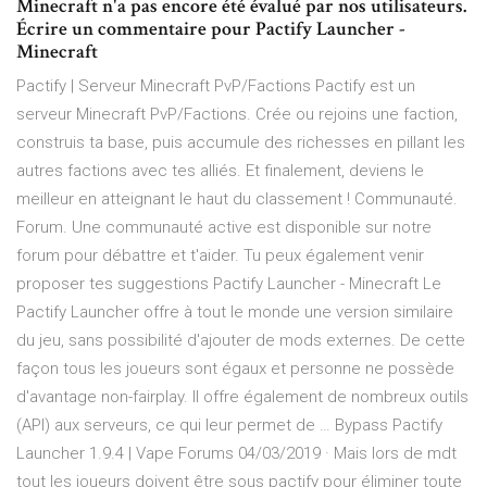
Minecraft n'a pas encore été évalué par nos utilisateurs.
Écrire un commentaire pour Pactify Launcher -
Minecraft
Pactify | Serveur Minecraft PvP/Factions Pactify est un
serveur Minecraft PvP/Factions. Crée ou rejoins une faction,
construis ta base, puis accumule des richesses en pillant les
autres factions avec tes alliés. Et finalement, deviens le
meilleur en atteignant le haut du classement ! Communauté.
Forum. Une communauté active est disponible sur notre
forum pour débattre et t'aider. Tu peux également venir
proposer tes suggestions Pactify Launcher - Minecraft Le
Pactify Launcher offre à tout le monde une version similaire
du jeu, sans possibilité d'ajouter de mods externes. De cette
façon tous les joueurs sont égaux et personne ne possède
d'avantage non-fairplay. Il offre également de nombreux outils
(API) aux serveurs, ce qui leur permet de … Bypass Pactify
Launcher 1.9.4 | Vape Forums 04/03/2019 · Mais lors de mdt
tout les joueurs doivent être sous pactify pour éliminer toute