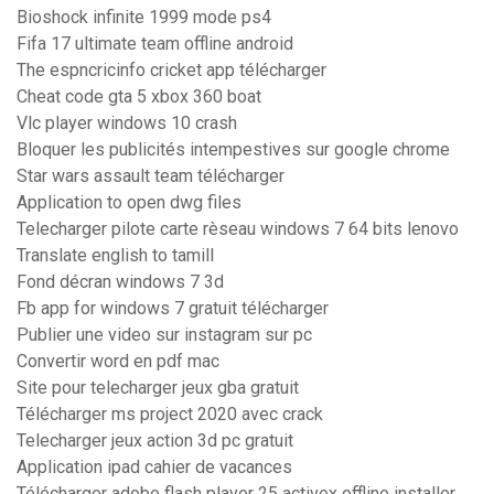
Bioshock infinite 1999 mode ps4
Fifa 17 ultimate team offline android
The espncricinfo cricket app télécharger
Cheat code gta 5 xbox 360 boat
Vlc player windows 10 crash
Bloquer les publicités intempestives sur google chrome
Star wars assault team télécharger
Application to open dwg files
Telecharger pilote carte rèseau windows 7 64 bits lenovo
Translate english to tamill
Fond décran windows 7 3d
Fb app for windows 7 gratuit télécharger
Publier une video sur instagram sur pc
Convertir word en pdf mac
Site pour telecharger jeux gba gratuit
Télécharger ms project 2020 avec crack
Telecharger jeux action 3d pc gratuit
Application ipad cahier de vacances
Télécharger adobe flash player 25 activex offline installer